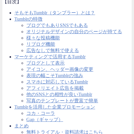
【目次】
そもそもTumblr（タンブラー）とは？
Tumblrの特徴
ブログでもありSNSでもある
オリジナルデザインの自分のページが持てる
様々な投稿機能
リブログ機能
広告なしで無料で使える
マーケティングで活用するTumblr
ブログとして表示
アイコン、ヘッダー画像の変更
表現の幅こそTumblrの強み
スマホに対応しているTumblr
アフィリエイト広告を掲載
他のSNSとの相性が良いTumblr
写真のテンプレートが豊富で簡単
Tumblrを活用した企業プロモーション
コカ・コーラ
Gap（ギャップ）
まとめ
無料トライアル・資料請求はこちら