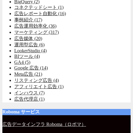
BigQuery
(2)
コネクテッドシート
(1)
広告レポート自動化
(16)
事例紹介
(17)
広告運用効率化
(36)
マーケティング
(317)
広告媒体
(20)
運用型広告
(6)
LookerStudio
(4)
BIツール
(4)
GA4
(5)
Google 広告
(14)
Meta広告
(21)
リスティング広告
(4)
アフィリエイト広告
(1)
インハウス
(7)
広告代理店
(1)
Roboma サービス
広告データインフラ Roboma（ロボマ）