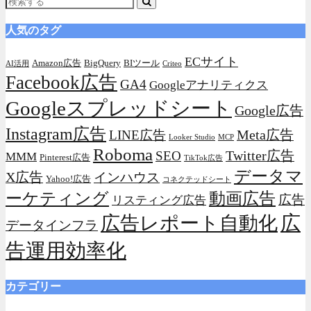
人気のタグ
ECサイト
Amazon広告
BigQuery
BIツール
AI活用
Criteo
Facebook広告
GA4
Googleアナリティクス
Googleスプレッドシート
Google広告
Instagram広告
Meta広告
LINE広告
Looker Studio
MCP
Roboma
Twitter広告
SEO
MMM
Pinterest広告
TikTok広告
データマ
X広告
インハウス
Yahoo!広告
コネクテッドシート
動画広告
ーケティング
広告
リスティング広告
広
広告レポート自動化
データインフラ
告運用効率化
カテゴリー