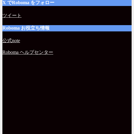
X でRoboma をフォロー
ツイート
Roboma お役立ち情報
公式note
Roboma ヘルプセンター