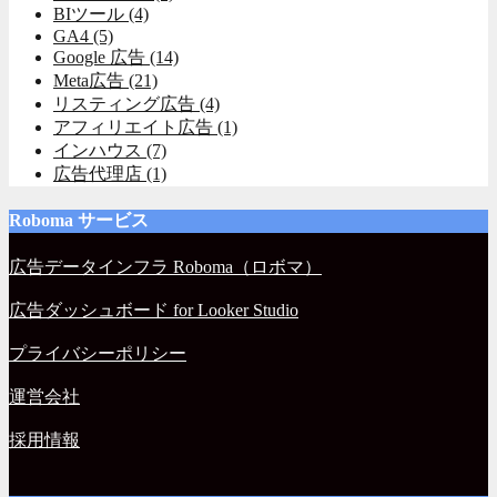
BIツール
(4)
GA4
(5)
Google 広告
(14)
Meta広告
(21)
リスティング広告
(4)
アフィリエイト広告
(1)
インハウス
(7)
広告代理店
(1)
Roboma サービス
広告データインフラ Roboma（ロボマ）
広告ダッシュボード for Looker Studio
プライバシーポリシー
運営会社
採用情報