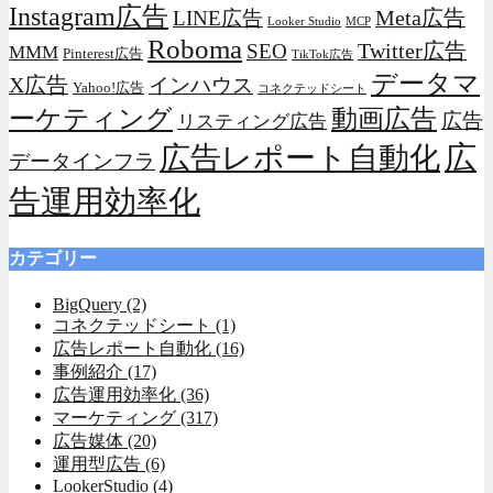
Instagram広告
Meta広告
LINE広告
Looker Studio
MCP
Roboma
Twitter広告
SEO
MMM
Pinterest広告
TikTok広告
データマ
X広告
インハウス
Yahoo!広告
コネクテッドシート
動画広告
ーケティング
広告
リスティング広告
広
広告レポート自動化
データインフラ
告運用効率化
カテゴリー
BigQuery
(2)
コネクテッドシート
(1)
広告レポート自動化
(16)
事例紹介
(17)
広告運用効率化
(36)
マーケティング
(317)
広告媒体
(20)
運用型広告
(6)
LookerStudio
(4)