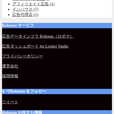
アフィリエイト広告
(1)
インハウス
(7)
広告代理店
(1)
Roboma サービス
広告データインフラ Roboma（ロボマ）
広告ダッシュボード for Looker Studio
プライバシーポリシー
運営会社
採用情報
X でRoboma をフォロー
ツイート
Roboma お役立ち情報