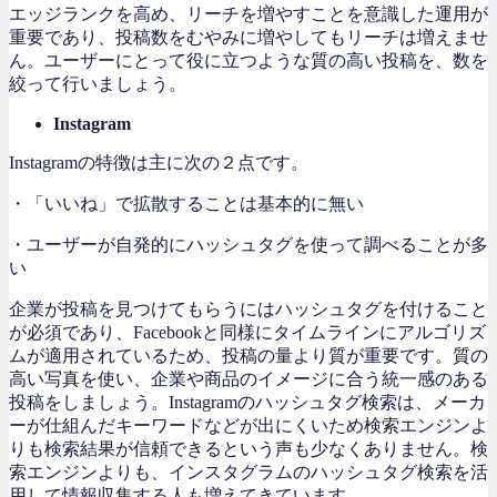
エッジランクを高め、リーチを増やすことを意識した運用が
重要であり、投稿数をむやみに増やしてもリーチは増えませ
ん。ユーザーにとって役に立つような質の高い投稿を、数を
絞って行いましょう。
Instagram
Instagramの特徴は主に次の２点です。
・「いいね」で拡散することは基本的に無い
・ユーザーが自発的にハッシュタグを使って調べることが多
い
企業が投稿を見つけてもらうにはハッシュタグを付けること
が必須であり、Facebookと同様にタイムラインにアルゴリズ
ムが適用されているため、投稿の量より質が重要です。質の
高い写真を使い、企業や商品のイメージに合う統一感のある
投稿をしましょう。Instagramのハッシュタグ検索は、メーカ
ーが仕組んだキーワードなどが出にくいため検索エンジンよ
りも検索結果が信頼できるという声も少なくありません。検
索エンジンよりも、インスタグラムのハッシュタグ検索を活
用して
情報収集する人も
増えてきています。