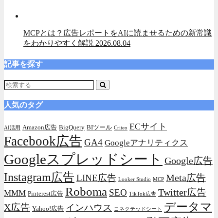
MCPとは？広告レポートをAIに読ませるための新常識
をわかりやすく解説
2026.08.04
記事を探す
人気のタグ
ECサイト
Amazon広告
BigQuery
BIツール
AI活用
Criteo
Facebook広告
GA4
Googleアナリティクス
Googleスプレッドシート
Google広告
Instagram広告
Meta広告
LINE広告
Looker Studio
MCP
Roboma
Twitter広告
SEO
MMM
Pinterest広告
TikTok広告
データマ
X広告
インハウス
Yahoo!広告
コネクテッドシート