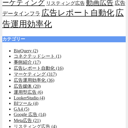
動画広告
ーケティング
広告
リスティング広告
広
広告レポート自動化
データインフラ
告運用効率化
カテゴリー
BigQuery
(2)
コネクテッドシート
(1)
事例紹介
(17)
広告レポート自動化
(16)
マーケティング
(317)
広告運用効率化
(36)
広告媒体
(20)
運用型広告
(6)
LookerStudio
(4)
BIツール
(4)
GA4
(5)
Google 広告
(14)
Meta広告
(21)
リスティング広告
(4)