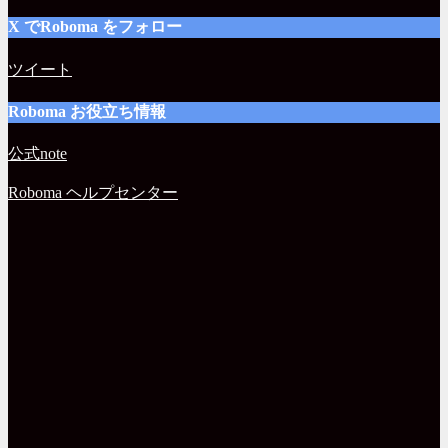
X でRoboma をフォロー
ツイート
Roboma お役立ち情報
公式note
Roboma ヘルプセンター