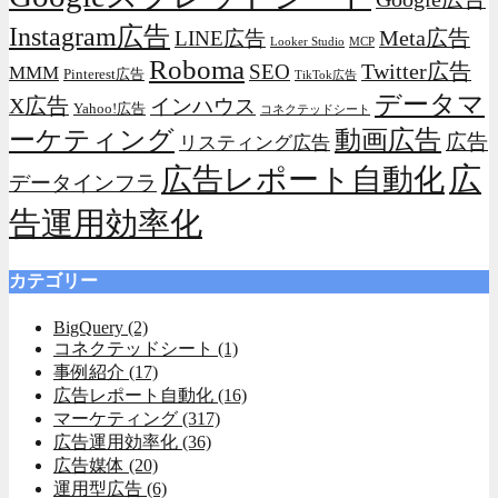
Instagram広告
Meta広告
LINE広告
Looker Studio
MCP
Roboma
Twitter広告
SEO
MMM
Pinterest広告
TikTok広告
データマ
X広告
インハウス
Yahoo!広告
コネクテッドシート
動画広告
ーケティング
広告
リスティング広告
広
広告レポート自動化
データインフラ
告運用効率化
カテゴリー
BigQuery
(2)
コネクテッドシート
(1)
事例紹介
(17)
広告レポート自動化
(16)
マーケティング
(317)
広告運用効率化
(36)
広告媒体
(20)
運用型広告
(6)