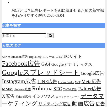
MCPとは？広告レポートをAIに読ませるための新常識
をわかりやすく解説
2026.08.04
記事を探す
人気のタグ
ECサイト
Amazon広告
BigQuery
BIツール
AI活用
Criteo
Facebook広告
GA4
Googleアナリティクス
Googleスプレッドシート
Google広告
Instagram広告
Meta広告
LINE広告
Looker Studio
MCP
Roboma
Twitter広告
SEO
MMM
Pinterest広告
TikTok広告
データマ
X広告
インハウス
Yahoo!広告
コネクテッドシート
動画広告
ーケティング
広告
リスティング広告