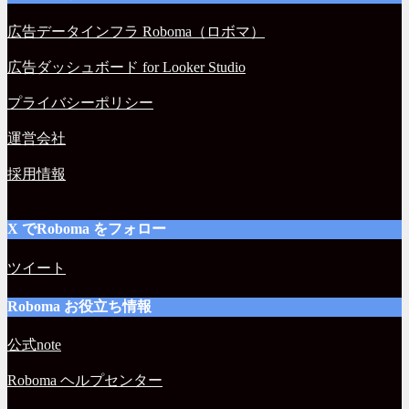
広告データインフラ Roboma（ロボマ）
広告ダッシュボード for Looker Studio
プライバシーポリシー
運営会社
採用情報
X でRoboma をフォロー
ツイート
Roboma お役立ち情報
公式note
Roboma ヘルプセンター