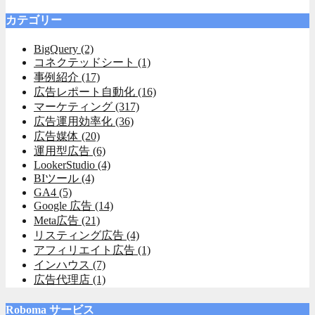
カテゴリー
BigQuery
(2)
コネクテッドシート
(1)
事例紹介
(17)
広告レポート自動化
(16)
マーケティング
(317)
広告運用効率化
(36)
広告媒体
(20)
運用型広告
(6)
LookerStudio
(4)
BIツール
(4)
GA4
(5)
Google 広告
(14)
Meta広告
(21)
リスティング広告
(4)
アフィリエイト広告
(1)
インハウス
(7)
広告代理店
(1)
Roboma サービス