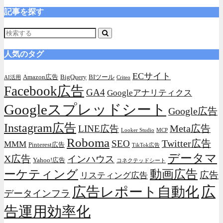
記事を探す
人気のタグ
ECサイト
Amazon広告
BigQuery
BIツール
AI活用
Criteo
Facebook広告
GA4
Googleアナリティクス
Googleスプレッドシート
Google広告
Instagram広告
Meta広告
LINE広告
Looker Studio
MCP
Roboma
Twitter広告
SEO
MMM
Pinterest広告
TikTok広告
データマ
X広告
インハウス
Yahoo!広告
コネクテッドシート
動画広告
ーケティング
広告
リスティング広告
広
広告レポート自動化
データインフラ
告運用効率化