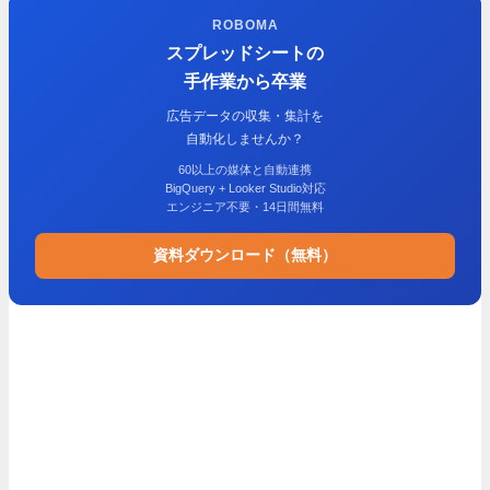
ROBOMA
スプレッドシートの
手作業から卒業
広告データの収集・集計を
自動化しませんか？
60以上の媒体と自動連携
BigQuery + Looker Studio対応
エンジニア不要・14日間無料
資料ダウンロード（無料）