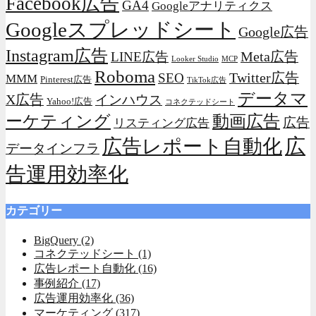
Facebook広告
GA4
Googleアナリティクス
Googleスプレッドシート
Google広告
Instagram広告
Meta広告
LINE広告
Looker Studio
MCP
Roboma
Twitter広告
SEO
MMM
Pinterest広告
TikTok広告
データマ
X広告
インハウス
Yahoo!広告
コネクテッドシート
動画広告
ーケティング
広告
リスティング広告
広
広告レポート自動化
データインフラ
告運用効率化
カテゴリー
BigQuery
(2)
コネクテッドシート
(1)
広告レポート自動化
(16)
事例紹介
(17)
広告運用効率化
(36)
マーケティング
(317)