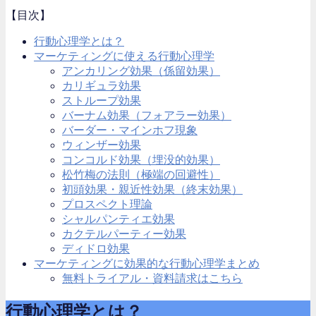
【目次】
行動心理学とは？
マーケティングに使える行動心理学
アンカリング効果（係留効果）
カリギュラ効果
ストループ効果
バーナム効果（フォアラー効果）
バーダー・マインホフ現象
ウィンザー効果
コンコルド効果（埋没的効果）
松竹梅の法則（極端の回避性）
初頭効果・親近性効果（終末効果）
プロスペクト理論
シャルパンティエ効果
カクテルパーティー効果
ディドロ効果
マーケティングに効果的な行動心理学まとめ
無料トライアル・資料請求はこちら
行動心理学とは？