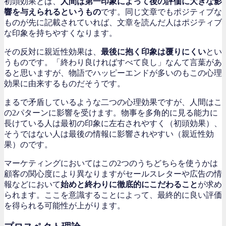
初頭効果とは、
人間は第一印象によって後の評価に大きな影
響を与えられるというもの
です。同じ文章でもポジティブな
ものが先に記載されていれば、文章を読んだ人はポジティブ
な印象を持ちやすくなります。
その反対に親近性効果は、
最後に抱く印象は覆りにくい
とい
うものです。「終わり良ければすべて良し」なんて言葉があ
ると思いますが、物語でハッピーエンドが多いのもこの心理
効果に由来するものだそうです。
まるで矛盾しているような二つの心理効果ですが、人間はこ
の2パターンに影響を受けます。物事を多角的に見る能力に
長けている人は最初の印象に左右されやすく（初頭効果）、
そうではない人は最後の情報に影響されやすい（親近性効
果）のです。
マーケティングにおいてはこの2つのうちどちらを使うかは
顧客の関心度により異なりますがセールスレターや広告の情
報などにおいて
始めと終わりに徹底的にこだわること
が求め
られます。ここを意識することによって、最終的に良い評価
を得られる可能性が上がります。