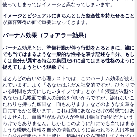
使ってしまってはイメージと異なってしまいます。
イメージとビジュアルにきちんとした整合性を持たせること
が顧客獲得の面で重要になってきます。
バーナム効果（フォアラー効果）
バーナム効果とは、
準備行動が伴う行動をとるときに、誰に
でも当てはまるような一般的な性格を表す記述を自分、もし
くは自分が属する特定の集団だけに当てはまる性格のように
捉えてしまうという現象
です。
ほとんどの占いや心理テストでは、このバーナム効果が使わ
れています。よく「あなたはふだん社交的ですが、ひとりで
いる時間も大切にしたいタイプです」とか「血液型がA型の
あなたは几帳面で他人の顔色を伺いがちですが、譲れないこ
だわりを持った頑固な一面もあります」などのような文章を
目にするかと思います。これは別にあなただけの特徴ではあ
りませんし、血液型がA型の人が全員几帳面で頑固だという
わけでもありません。しかしこのように誰にでも当てはまる
ような曖昧な情報を自分の情報のように言われると人は本当
に自分の情報のように感じ、相手は自分を理解してくれてい