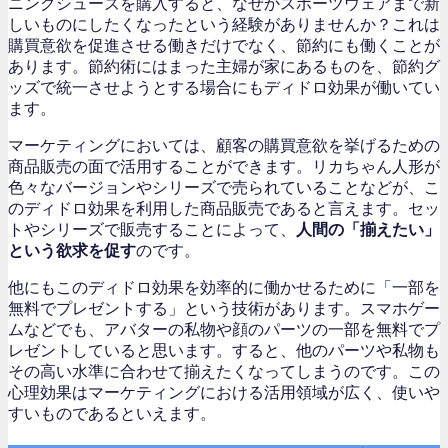
ニングシューズを購入すると、なぜかスポーツウェアまで新
しいものにしたくなったという経験がありませんか？これは
購買意欲を促進させる働きだけでなく、節約にも働くことが
あります。節約術にはまった主婦が家にあるものを、節約グ
ッズで統一させようとする場合にもディドロ効果が働いてい
ます。
マーケティングにおいては、顧客の購買意欲を挙げるための
商品販売の面で活用することができます。リカちゃん人形が
色々なバージョンやシリーズで売られていることなどが、こ
のディドロ効果を利用した商品販売であると言えます。セッ
トやシリーズで販売することによって、
人間の「揃えたい」
という欲求を促す
のです。
他にもこのディドロ効果を効率的に働かせるために「一部を
無料でプレゼントする」という技術があります。スマホゲー
ムなどでも、アバターの私物や顔のパーツの一部を無料でプ
レゼントしていると思います。すると、他のパーツや私物も
その高い水準に合わせて揃えたくなってしまうのです。この
心理効果はマーケティングにおける活用領域が広く、使いや
すいものであるといえます。