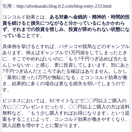
引用：http://afookazaki.blog.fc2.com/blog-entry-233.html
コンコルド効果とは、
ある対象へ金銭的・精神的・時間的投
資を続けると損失につながると分かっているにもかかわら
ず、それまでの投資を惜しみ、投資が辞められない状態にな
っていること
です。
具体例を挙げるとすれば、パチンコや競馬などのギャンブル
あります。例えばギャンブルで1万円損をしてしまったとき
に、そこでやめればいいのに「もう7千円つぎ込めば当たる
んじゃないか」と感じ、更に投資してしまいます。別にあと
7千円つぎ込んだところであたる確証はありません。しかし
「最初に使った1万円が無駄になる」とコンコルド効果が働
き、結果的に多くの場合は更なる損失を招いてしまうので
す。
ビジネスにおいては、ECサイトなどで〇〇円以上ご購入の
方に〇〇プレゼントだったり、〇〇円以上ご購入の方は送料
無料など、「もう少し購入すればお得になります」という提
案をすることによって、コンコルド効果が働きやすくなり、
購入品数を増やすことに繋がります。