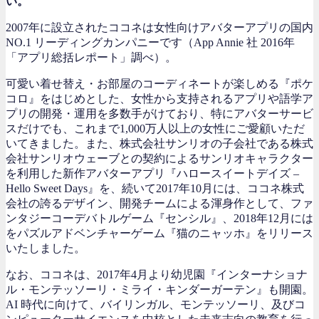
い。
2007年に設立されたココネは女性向けアバターアプリの国内
NO.1 リーディングカンパニーです（App Annie 社 2016年
「アプリ総括レポート」調べ）。
可愛い着せ替え・お部屋のコーディネートが楽しめる『ポケ
コロ』をはじめとした、女性から支持されるアプリや語学ア
プリの開発・運用を多数手がけており、特にアバターサービ
スだけでも、これまで1,000万人以上の女性にご愛顧いただ
いてきました。また、株式会社サンリオの子会社である株式
会社サンリオウェーブとの契約によるサンリオキャラクター
を利用した新作アバターアプリ『ハロースイートデイズ –
Hello Sweet Days』を、続いて2017年10月には、ココネ株式
会社の誇るデザイン、開発チームによる渾身作として、ファ
ンタジーコーデバトルゲーム『センシル』、2018年12月には
をパズルアドベンチャーゲーム『猫のニャッホ』をリリース
いたしました。
なお、ココネは、2017年4月より幼児園『インターナショナ
ル・モンテッソーリ・ミライ・キンダーガーテン』も開園。
AI 時代に向けて、バイリンガル、モンテッソーリ、及びコ