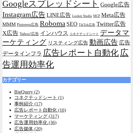
Googleスプレッドシート
Google広告
Instagram広告
Meta広告
LINE広告
Looker Studio
MCP
Roboma
Twitter広告
SEO
MMM
Pinterest広告
TikTok広告
データマ
X広告
インハウス
Yahoo!広告
コネクテッドシート
動画広告
ーケティング
広告
リスティング広告
広
広告レポート自動化
データインフラ
告運用効率化
カテゴリー
BigQuery
(2)
コネクテッドシート
(1)
事例紹介
(17)
広告レポート自動化
(16)
マーケティング
(317)
広告運用効率化
(36)
広告媒体
(20)