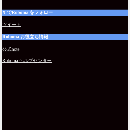
X でRoboma をフォロー
ツイート
Roboma お役立ち情報
公式note
Roboma ヘルプセンター