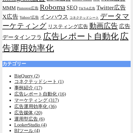
Roboma
Twitter広告
SEO
MMM
Pinterest広告
TikTok広告
データマ
X広告
インハウス
Yahoo!広告
コネクテッドシート
動画広告
ーケティング
広告
リスティング広告
広
広告レポート自動化
データインフラ
告運用効率化
カテゴリー
BigQuery
(2)
コネクテッドシート
(1)
事例紹介
(17)
広告レポート自動化
(16)
マーケティング
(317)
広告運用効率化
(36)
広告媒体
(20)
運用型広告
(6)
LookerStudio
(4)
BIツール
(4)