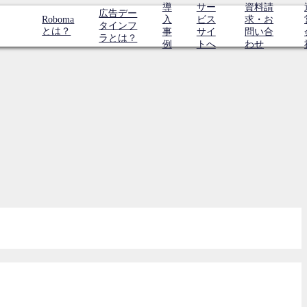
導
サー
資料請
広告デー
Roboma
入
ビス
求・お
タインフ
とは？
事
サイ
問い合
ラとは？
例
トへ
わせ