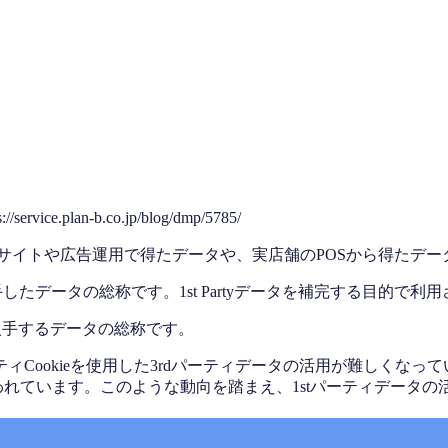
service.plan-b.co.jp/blog/dmp/5785/
。Webサイトや広告運用で得たデータや、実店舗のPOSから得たデ
直接入手したデータの総称です。1st Partyデータを補完する目的で利
ら入手するデータの総称です。
kieを使用した3rdパーティデータの活用が難しくなっています。
移行が行われています。このような動向を踏まえ、1stパーティデー