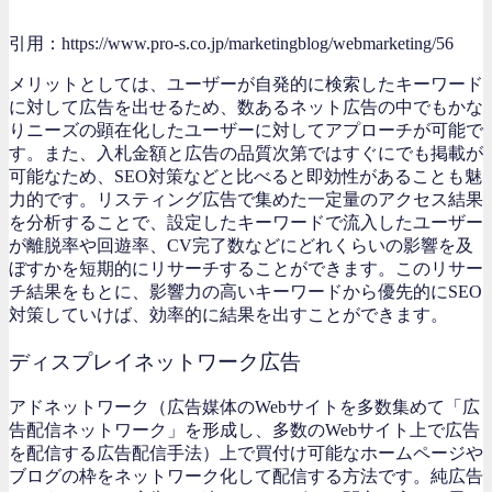
引用：https://www.pro-s.co.jp/marketingblog/webmarketing/56
メリットとしては、ユーザーが自発的に検索したキーワード
に対して広告を出せるため、数あるネット広告の中でもかな
りニーズの顕在化したユーザーに対してアプローチが可能で
す。また、入札金額と広告の品質次第ではすぐにでも掲載が
可能なため、SEO対策などと比べると即効性があることも魅
力的です。リスティング広告で集めた一定量のアクセス結果
を分析することで、設定したキーワードで流入したユーザー
が離脱率や回遊率、CV完了数などにどれくらいの影響を及
ぼすかを短期的にリサーチすることができます。このリサー
チ結果をもとに、影響力の高いキーワードから優先的にSEO
対策していけば、効率的に結果を出すことができます。
ディスプレイネットワーク広告
アドネットワーク（広告媒体のWebサイトを多数集めて「広
告配信ネットワーク」を形成し、多数のWebサイト上で広告
を配信する広告配信手法）上で買付け可能なホームページや
ブログの枠をネットワーク化して配信する方法です。純広告