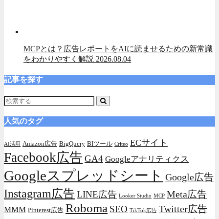
MCPとは？広告レポートをAIに読ませるための新常識
をわかりやすく解説
2026.08.04
記事を探す
人気のタグ
ECサイト
Amazon広告
BigQuery
BIツール
AI活用
Criteo
Facebook広告
GA4
Googleアナリティクス
Googleスプレッドシート
Google広告
Instagram広告
Meta広告
LINE広告
Looker Studio
MCP
Roboma
Twitter広告
SEO
MMM
Pinterest広告
TikTok広告