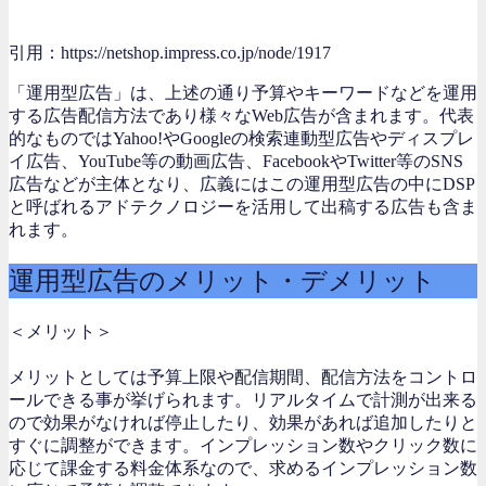
引用：https://netshop.impress.co.jp/node/1917
「運用型広告」は、上述の通り予算やキーワードなどを運用
する広告配信方法であり様々なWeb広告が含まれます。代表
的なものではYahoo!やGoogleの検索連動型広告やディスプレ
イ広告、YouTube等の動画広告、FacebookやTwitter等のSNS
広告などが主体となり、広義にはこの運用型広告の中にDSP
と呼ばれるアドテクノロジーを活用して出稿する広告も含ま
れます。
運用型広告のメリット・デメリット
＜メリット＞
メリットとしては予算上限や配信期間、配信方法をコントロ
ールできる事が挙げられます。
リアルタイムで計測が出来る
ので効果がなければ停止したり、効果があれば追加したりと
すぐに調整ができます。インプレッション数やクリック数に
応じて課金する料金体系なので、求めるインプレッション数