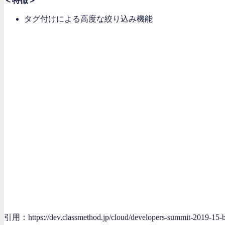
＜特徴＞
タグ付けによる高度な絞り込み機能
引用：https://dev.classmethod.jp/cloud/developers-summit-2019-15-b