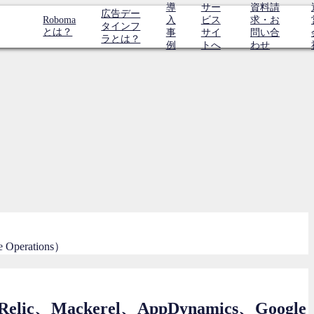
導
サー
資料請
広告デー
Roboma
入
ビス
求・お
タインフ
とは？
事
サイ
問い合
ラとは？
例
トへ
わせ
erations）
ackerel、AppDynamics、Google