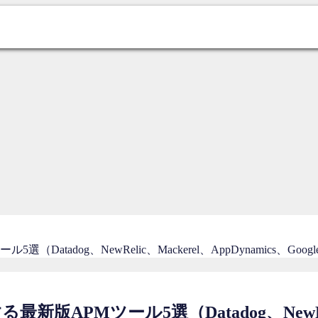
og、NewRelic、Mackerel、AppDynamics、Google Op
Mツール5選（Datadog、NewRelic、M