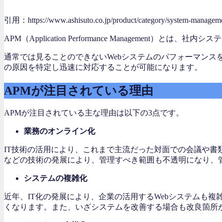
引用：https://www.ashisuto.co.jp/product/category/system-managemen
APM（Application Performance Managem
通常では見ることのできないWebシステムのパフォーマン
の原因を特定し迅速に対応することが可能になります。
APMが注目されている理由
APMが注目されている主な理由は以下の3点です。
業務のオンライン化
IT技術の活用により、これまで主流だった対面での会議や
などの技術の発展により、管理すべき範囲も不透明になり、
システムの複雑化
近年、IT化の発展により、企業の活用するWebシステムも
くなります。また、いざシステムを改善する場合も改良箇所