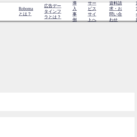
導
サー
資料請
広告デー
Roboma
入
ビス
求・お
タインフ
とは？
事
サイ
問い合
ラとは？
例
トへ
わせ
】