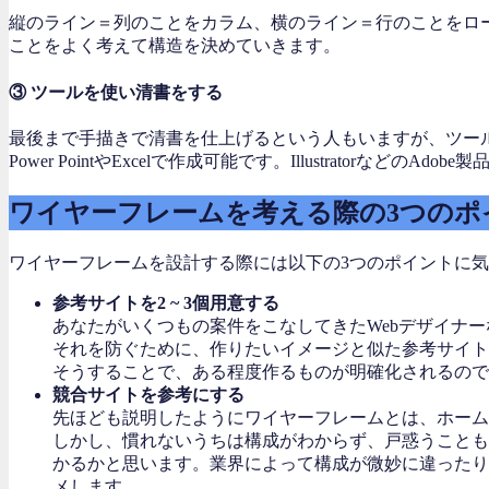
縦のライン＝列のことをカラム、横のライン＝行のことをロ
ことをよく考えて構造を決めていきます。
③ ツールを使い清書をする
最後まで手描きで清書を仕上げるという人もいますが、ツールを使
Power PointやExcelで作成可能です。Illustratorなど
ワイヤーフレームを考える際の3つのポ
ワイヤーフレームを設計する際には以下の3つのポイントに
参考サイトを2 ~ 3個用意する
あなたがいくつもの案件をこなしてきたWebデザイナ
それを防ぐために、作りたいイメージと似た参考サイト
そうすることで、ある程度作るものが明確化されるので
競合サイトを参考にする
先ほども説明したようにワイヤーフレームとは、ホーム
しかし、慣れないうちは構成がわからず、戸惑うことも
かるかと思います。業界によって構成が微妙に違ったり
メします。