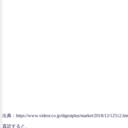
出典：https://www.videor.co.jp/digestplus/market/2018/12/12512.ht
直訳すると、