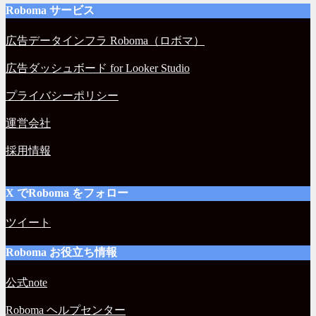
Roboma サービス
広告データインフラ Roboma（ロボマ）
広告ダッシュボード for Looker Studio
プライバシーポリシー
運営会社
採用情報
X でRoboma をフォロー
ツイート
Roboma お役立ち情報
公式note
Roboma ヘルプセンター