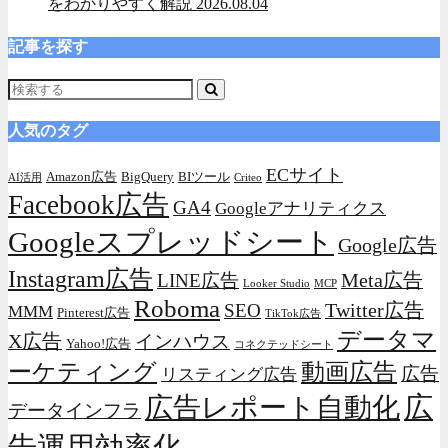
をわかりやすく解説
2026.08.04
記事を探す
人気のタグ
ECサイト
Amazon広告
BigQuery
BIツール
AI活用
Criteo
Facebook広告
GA4
Googleアナリティクス
Googleスプレッドシート
Google広告
Instagram広告
Meta広告
LINE広告
Looker Studio
MCP
Roboma
Twitter広告
SEO
MMM
Pinterest広告
TikTok広告
データマ
X広告
インハウス
Yahoo!広告
コネクテッドシート
動画広告
ーケティング
広告
リスティング広告
広
広告レポート自動化
データインフラ
告運用効率化