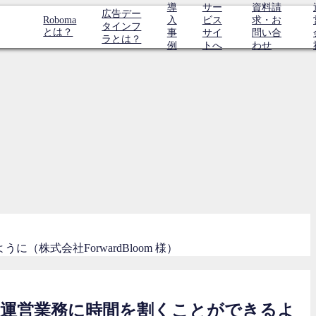
導
サー
資料請
広告デー
Roboma
入
ビス
求・お
タインフ
とは？
事
サイ
問い合
ラとは？
例
トへ
わせ
株式会社ForwardBloom 様）
会社運営業務に時間を割くことができるよ