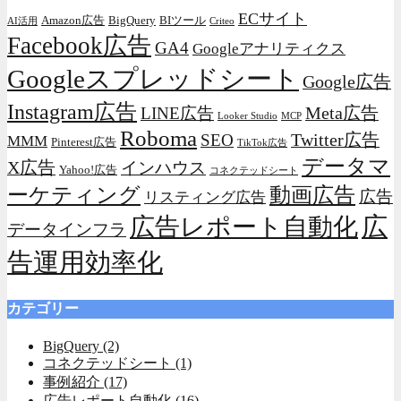
ECサイト
Amazon広告
BigQuery
BIツール
AI活用
Criteo
Facebook広告
GA4
Googleアナリティクス
Googleスプレッドシート
Google広告
Instagram広告
Meta広告
LINE広告
Looker Studio
MCP
Roboma
Twitter広告
SEO
MMM
Pinterest広告
TikTok広告
データマ
X広告
インハウス
Yahoo!広告
コネクテッドシート
動画広告
ーケティング
広告
リスティング広告
広
広告レポート自動化
データインフラ
告運用効率化
カテゴリー
BigQuery
(2)
コネクテッドシート
(1)
事例紹介
(17)
広告レポート自動化
(16)