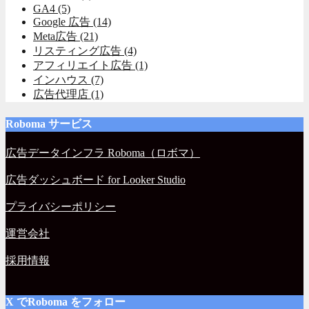
GA4
(5)
Google 広告
(14)
Meta広告
(21)
リスティング広告
(4)
アフィリエイト広告
(1)
インハウス
(7)
広告代理店
(1)
Roboma サービス
広告データインフラ Roboma（ロボマ）
広告ダッシュボード for Looker Studio
プライバシーポリシー
運営会社
採用情報
X でRoboma をフォロー