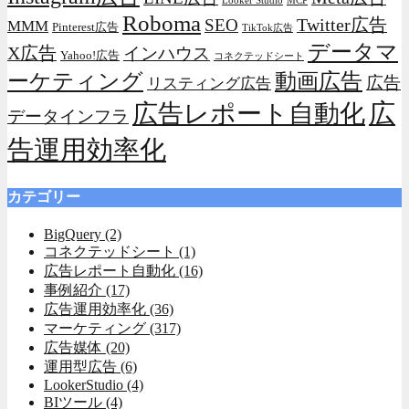
Looker Studio
MCP
Roboma
Twitter広告
SEO
MMM
Pinterest広告
TikTok広告
データマ
X広告
インハウス
Yahoo!広告
コネクテッドシート
動画広告
ーケティング
広告
リスティング広告
広
広告レポート自動化
データインフラ
告運用効率化
カテゴリー
BigQuery
(2)
コネクテッドシート
(1)
広告レポート自動化
(16)
事例紹介
(17)
広告運用効率化
(36)
マーケティング
(317)
広告媒体
(20)
運用型広告
(6)
LookerStudio
(4)
BIツール
(4)