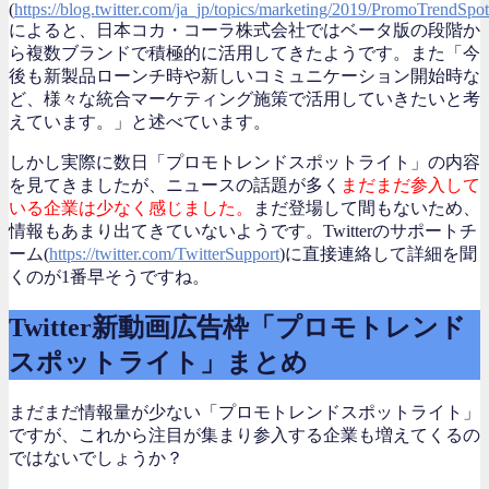
(
https://blog.twitter.com/ja_jp/topics/marketing/2019/PromoTrendSpot
によると、日本コカ・コーラ株式会社ではベータ版の段階か
ら複数ブランドで積極的に活用してきたようです。また「今
後も新製品ローンチ時や新しいコミュニケーション開始時な
ど、様々な統合マーケティング施策で活用していきたいと考
えています。」と述べています。
しかし実際に数日「プロモトレンドスポットライト」の内容
を見てきましたが、ニュースの話題が多く
まだまだ参入して
いる企業は少なく感じました。
まだ登場して間もないため、
情報もあまり出てきていないようです。Twitterのサポートチ
ーム(
https://twitter.com/TwitterSupport
)に直接連絡して詳細を聞
くのが1番早そうですね。
Twitter新動画広告枠「プロモトレンド
スポットライト」まとめ
まだまだ情報量が少ない「プロモトレンドスポットライト」
ですが、これから注目が集まり参入する企業も増えてくるの
ではないでしょうか？