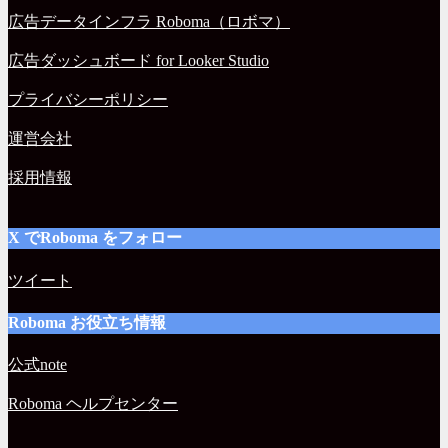
広告データインフラ Roboma（ロボマ）
広告ダッシュボード for Looker Studio
プライバシーポリシー
運営会社
採用情報
X でRoboma をフォロー
ツイート
Roboma お役立ち情報
公式note
Roboma ヘルプセンター