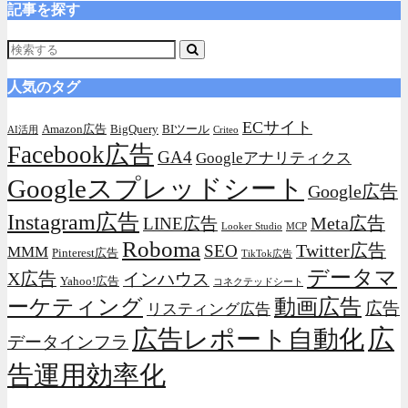
記事を探す
人気のタグ
ECサイト
Amazon広告
BigQuery
BIツール
AI活用
Criteo
Facebook広告
GA4
Googleアナリティクス
Googleスプレッドシート
Google広告
Instagram広告
Meta広告
LINE広告
Looker Studio
MCP
Roboma
Twitter広告
SEO
MMM
Pinterest広告
TikTok広告
データマ
X広告
インハウス
Yahoo!広告
コネクテッドシート
動画広告
ーケティング
広告
リスティング広告
広
広告レポート自動化
データインフラ
告運用効率化