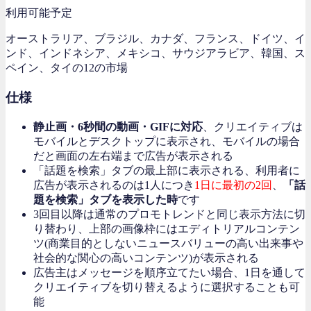
利用可能予定
オーストラリア、ブラジル、カナダ、フランス、ドイツ、イ
ンド、インドネシア、メキシコ、サウジアラビア、韓国、ス
ペイン、タイの12の市場
仕様
静止画・6秒間の動画・GIFに対応
、クリエイティブは
モバイルとデスクトップに表示され、モバイルの場合
だと画面の左右端まで広告が表示される
「話題を検索」タブの最上部に表示される、利用者に
広告が表示されるのは1人につき
1日に最初の2回
、
「話
題を検索」タブを表示した時
です
3回目以降は通常のプロモトレンドと同じ表示方法に切
り替わり、上部の画像枠にはエディトリアルコンテン
ツ(商業目的としないニュースバリューの高い出来事や
社会的な関心の高いコンテンツ)が表示される
広告主はメッセージを順序立てたい場合、1日を通して
クリエイティブを切り替えるように選択することも可
能