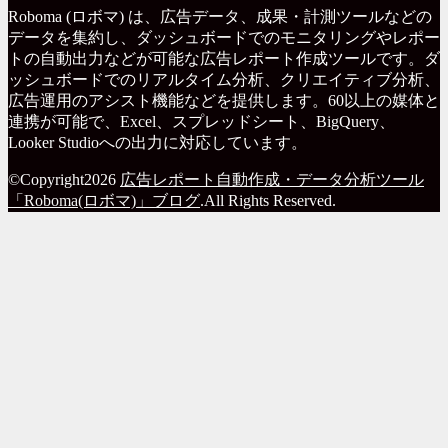
Roboma (ロボマ) は、広告データ、成果・計測ツールなどの
データを集約し、ダッシュボードでのモニタリングやレポー
トの自動出力などが可能な広告レポート作成ツールです。ダ
ッシュボードでのリアルタイム分析、クリエイティブ分析、
広告運用のアシスト機能などを提供します。60以上の媒体と
連携が可能で、Excel、スプレッドシート、BigQuery、
Looker Studioへの出力に対応しています。
©Copyright2026
広告レポート自動作成・データ分析ツール
「Roboma(ロボマ)」ブログ
.All Rights Reserved.