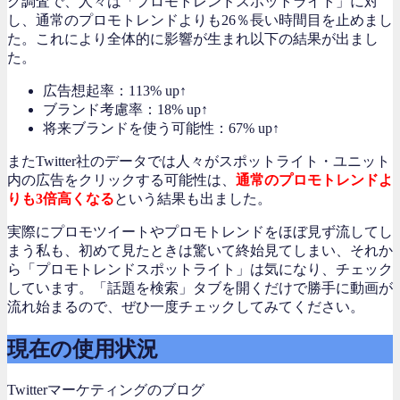
グ調査で、人々は「プロモトレンドスポットライト」に対
し、通常のプロモトレンドよりも26％長い時間目を止めまし
た。これにより全体的に影響が生まれ以下の結果が出まし
た。
広告想起率：113% up↑
ブランド考慮率：18% up↑
将来ブランドを使う可能性：67% up↑
またTwitter社のデータでは人々がスポットライト・ユニット
内の広告をクリックする可能性は、
通常のプロモトレンドよ
りも3倍高くなる
という結果も出ました。
実際にプロモツイートやプロモトレンドをほぼ見ず流してし
まう私も、初めて見たときは驚いて終始見てしまい、それか
ら「プロモトレンドスポットライト」は気になり、チェック
しています。「話題を検索」タブを開くだけで勝手に動画が
流れ始まるので、ぜひ一度チェックしてみてください。
現在の使用状況
Twitterマーケティングのブログ