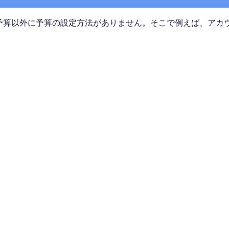
の日予算以外に予算の設定方法がありません。そこで例えば、アカ