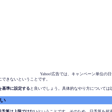
Yahoo!広告では、キャンペーン単位
にできないということです。
を基準に設定する
と良いでしょう。具体的なやり方については
い
日予算は上限ではない
ということです。そのため、日予算を超