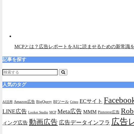
MCPとは？広告レポートをAIに読ませるための新常識
記事を探す
人気のタグ
Facebo
ECサイト
Amazon広告
BigQuery
BIツール
AI活用
Criteo
Rob
Meta広告
LINE広告
MMM
Pinterest広告
Looker Studio
MCP
広告
動画広告
広告データインフラ
ィング広告