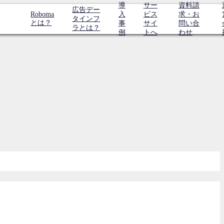
導
サー
資料請
広告デー
Roboma
入
ビス
求・お
タインフ
とは？
事
サイ
問い合
ラとは？
例
トへ
わせ