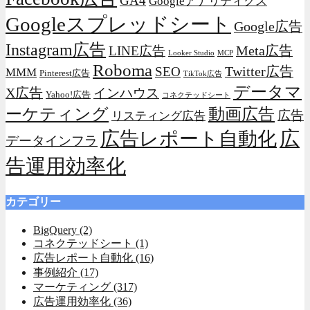
GA4
Googleアナリティクス
Googleスプレッドシート
Google広告
Instagram広告
Meta広告
LINE広告
Looker Studio
MCP
Roboma
Twitter広告
SEO
MMM
Pinterest広告
TikTok広告
データマ
X広告
インハウス
Yahoo!広告
コネクテッドシート
動画広告
ーケティング
広告
リスティング広告
広
広告レポート自動化
データインフラ
告運用効率化
カテゴリー
BigQuery
(2)
コネクテッドシート
(1)
広告レポート自動化
(16)
事例紹介
(17)
マーケティング
(317)
広告運用効率化
(36)