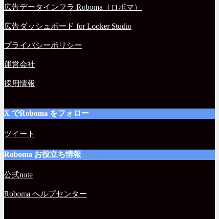
広告データインフラ Roboma（ロボマ）
広告ダッシュボード for Looker Studio
プライバシーポリシー
運営会社
採用情報
X でRoboma をフォロー
ツイート
Roboma お役立ち情報
公式note
Roboma ヘルプセンター